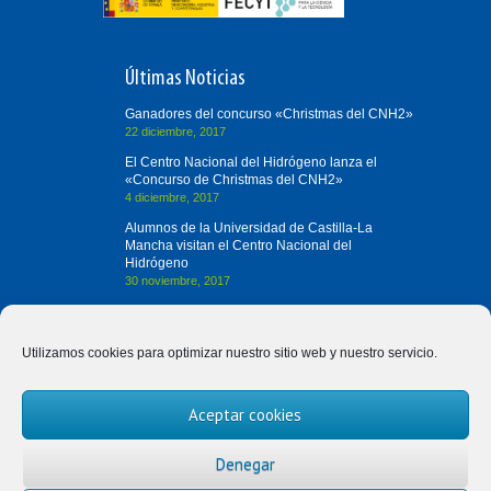
Últimas Noticias
Ganadores del concurso «Christmas del CNH2»
22 diciembre, 2017
El Centro Nacional del Hidrógeno lanza el
«Concurso de Christmas del CNH2»
4 diciembre, 2017
Alumnos de la Universidad de Castilla-La
Mancha visitan el Centro Nacional del
Hidrógeno
30 noviembre, 2017
Contacta con Nosotros
Utilizamos cookies para optimizar nuestro sitio web y nuestro servicio.
(+34) 926 420 682
Aceptar cookies
divulgah2@cnh2.es
Prolongación Fernando el Santo, s/n
Denegar
13500 Puertollano (Ciudad Real)