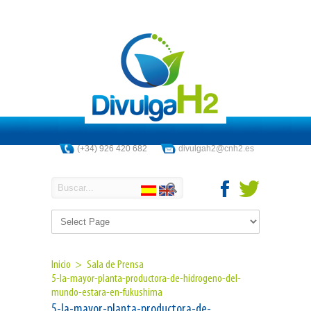
(+34) 926 420 682
divulgah2@cnh2.es
Inicio >
Sala de Prensa
5-la-mayor-planta-productora-de-hidrogeno-del-
mundo-estara-en-fukushima
5-la-mayor-planta-productora-de-