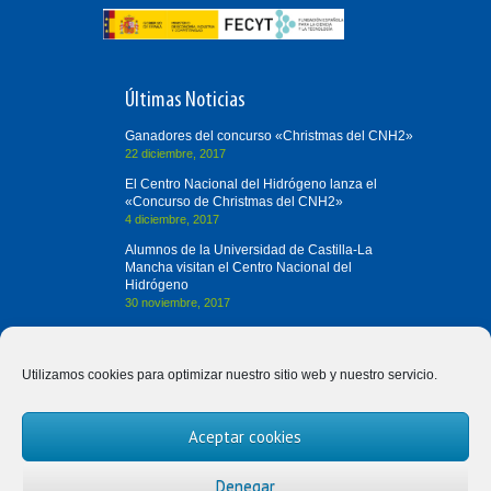
Últimas Noticias
Ganadores del concurso «Christmas del CNH2»
22 diciembre, 2017
El Centro Nacional del Hidrógeno lanza el
«Concurso de Christmas del CNH2»
4 diciembre, 2017
Alumnos de la Universidad de Castilla-La
Mancha visitan el Centro Nacional del
Hidrógeno
30 noviembre, 2017
Contacta con Nosotros
Utilizamos cookies para optimizar nuestro sitio web y nuestro servicio.
(+34) 926 420 682
Aceptar cookies
divulgah2@cnh2.es
Prolongación Fernando el Santo, s/n
Denegar