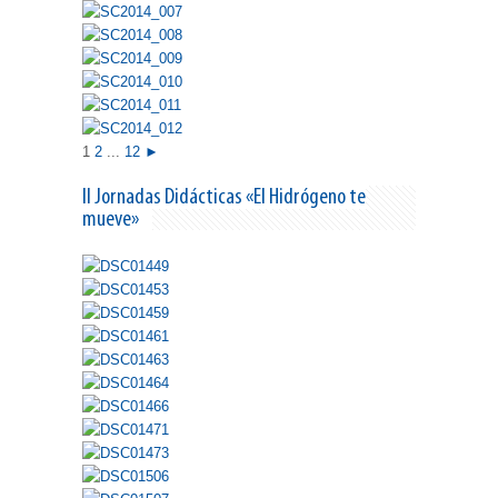
1
2
...
12
►
II Jornadas Didácticas «El Hidrógeno te
mueve»