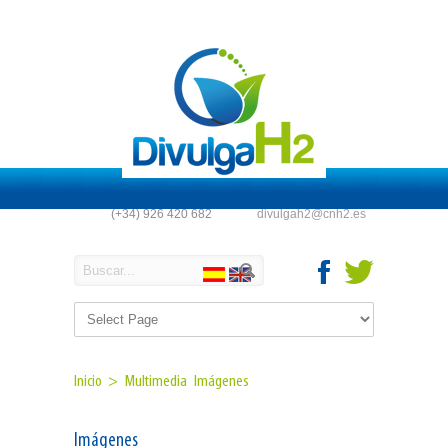
(+34) 926 420 682
divulgah2@cnh2.es
Inicio >
Multimedia
Imágenes
Imágenes