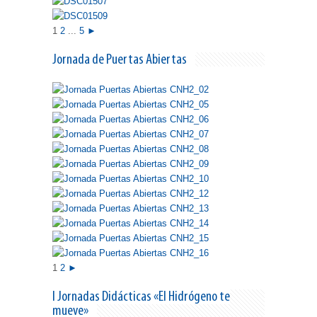
1
2
...
5
►
Jornada de Puertas Abiertas
1
2
►
I Jornadas Didácticas «El Hidrógeno te
mueve»