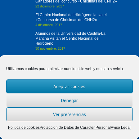
Ganadores del concurso «Christmas del CNH2»
22 diciembre, 2017
El Centro Nacional del Hidrógeno lanza el
«Concurso de Christmas del CNH2»
4 diciembre, 2017
Alumnos de la Universidad de Castilla-La
Mancha visitan el Centro Nacional del
Hidrógeno
30 noviembre, 2017
Contacta con Nosotros
Utilizamos cookies para optimizar nuestro sitio web y nuestro servicio.
(+34) 926 420 682
Aceptar cookies
divulgah2@cnh2.es
Prolongación Fernando el Santo, s/n
Denegar
13500 Puertollano (Ciudad Real)
Ver preferencias
Política de cookies
Protección de Datos de Carácter Personal
Aviso Legal