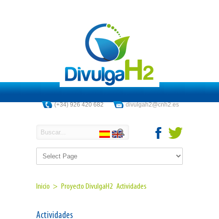
(+34) 926 420 682
divulgah2@cnh2.es
Inicio >
Proyecto DivulgaH2
Actividades
Actividades