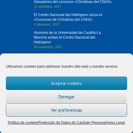
Ganadores del concurso «Christmas del CNH2»
22 diciembre, 2017
El Centro Nacional del Hidrógeno lanza el
«Concurso de Christmas del CNH2»
4 diciembre, 2017
Alumnos de la Universidad de Castilla-La
Mancha visitan el Centro Nacional del
Hidrógeno
30 noviembre, 2017
Contacta con Nosotros
Utilizamos cookies para optimizar nuestro sitio web y nuestro servicio.
(+34) 926 420 682
Aceptar cookies
divulgah2@cnh2.es
Prolongación Fernando el Santo, s/n
Denegar
13500 Puertollano (Ciudad Real)
Ver preferencias
Política de cookies
Protección de Datos de Carácter Personal
Aviso Legal