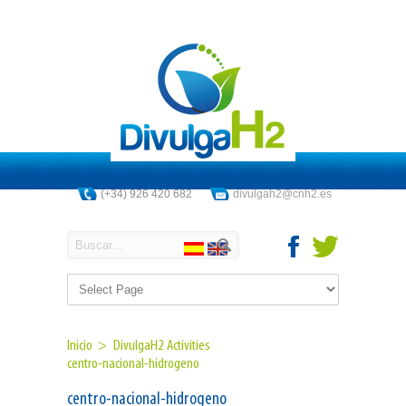
(+34) 926 420 682
divulgah2@cnh2.es
Inicio >
DivulgaH2 Activities
centro-nacional-hidrogeno
centro-nacional-hidrogeno