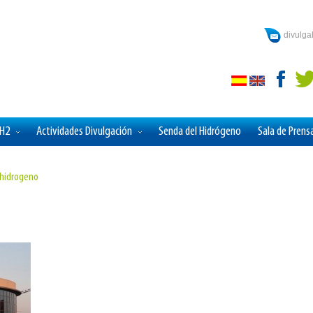
divulg
aH2
Actividades Divulgación
Senda del Hidrógeno
Sala de Prens
-hidrogeno