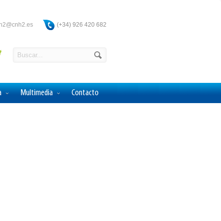
ah2@cnh2.es
(+34) 926 420 682
a
Multimedia
Contacto