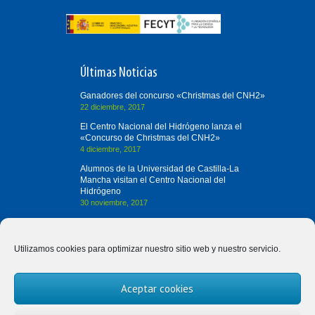
Últimas Noticias
Ganadores del concurso «Christmas del CNH2»
22 diciembre, 2017
El Centro Nacional del Hidrógeno lanza el
«Concurso de Christmas del CNH2»
4 diciembre, 2017
Alumnos de la Universidad de Castilla-La
Mancha visitan el Centro Nacional del
Hidrógeno
30 noviembre, 2017
Contacta con Nosotros
Utilizamos cookies para optimizar nuestro sitio web y nuestro servicio.
(+34) 926 420 682
Aceptar cookies
divulgah2@cnh2.es
Prolongación Fernando el Santo, s/n