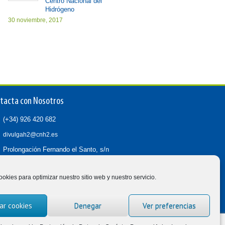
Centro Nacional del
Hidrógeno
30 noviembre, 2017
tacta con Nosotros
(+34) 926 420 682
divulgah2@cnh2.es
Prolongación Fernando el Santo, s/n
13500 Puertollano (Ciudad Real)
ookies para optimizar nuestro sitio web y nuestro servicio.
ar cookies
Denegar
Ver preferencias