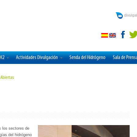
divulg
aH2
Actividades Divulgación
Senda del Hidrógeno
Sala de Prens
 Abiertas
s los sectores de
gías del hidrógeno