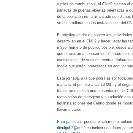
y pilas de combustible, el CNH2 plantea el d
jornadas de puertas abiertas orientadas a c
de la población no familiarizado con dichas
se desarrollarán en las instalaciones del C
El objetivo es dar a conocer las actividades
desarrollan en el CNH2 y hacer llegar las te
mayor número de público posible, desde al
que empiezan a conocer los distintos tipos 
asociaciones de vecinos, centros culturales
índole que estén interesados en adquirir nu
Esta jornada, a la que podrá asistir toda per
mañana, el primero a las 10:00h. y el segund
turnos se realizará una presentación del CN
tecnologías de hidrógeno y su relación con e
las instalaciones del Centro donde se mostra
llevan a cabo.
Para participar, puedes pinchar en el enlace
divulgah2@cnh2.es
incluyendo datos persona