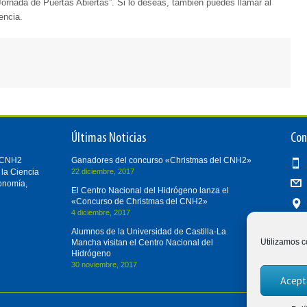
“Jornada de Puertas Abiertas”. Si lo deseas, también puedes llamar al
encia.
Últimas Noticias
Con
i-CNH2
Ganadores del concurso «Christmas del CNH2»
 la Ciencia
22 diciembre, 2017
conomía,
El Centro Nacional del Hidrógeno lanza el
«Concurso de Christmas del CNH2»
4 diciembre, 2017
Alumnos de la Universidad de Castilla-La
Utilizamos c
Mancha visitan el Centro Nacional del
Hidrógeno
30 noviembre, 2017
Acept