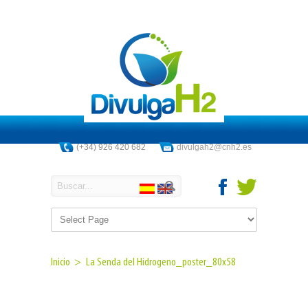
(+34) 926 420 682
divulgah2@cnh2.es
Inicio >
La Senda del Hidrogeno_poster_80x58