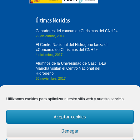
Últimas Noticias
Ganadores del concurso «Christmas del CNH2»
22 diciembre, 2017
El Centro Nacional del Hidrógeno lanza el
«Concurso de Christmas del CNH2»
4 diciembre, 2017
Alumnos de la Universidad de Castilla-La
Mancha visitan el Centro Nacional del
Hidrógeno
30 noviembre, 2017
Contacta con Nosotros
Utilizamos cookies para optimizar nuestro sitio web y nuestro servicio.
(+34) 926 420 682
Aceptar cookies
divulgah2@cnh2.es
Prolongación Fernando el Santo, s/n
Denegar
13500 Puertollano (Ciudad Real)