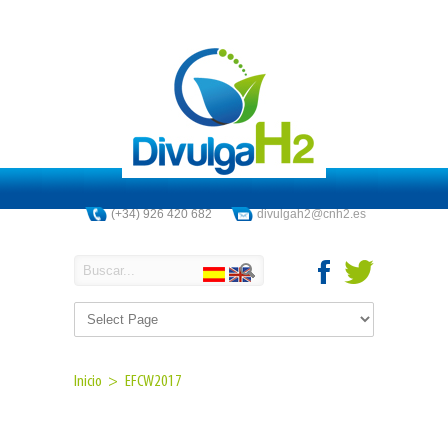
(+34) 926 420 682
divulgah2@cnh2.es
Inicio >
EFCW2017