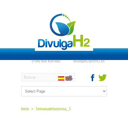
(+34) 926 420 682
divulgah2@cnh2.es
Inicio >
Semanadelaciencia_5