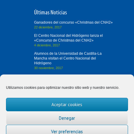
Últimas Noticias
Ganadores del concurso «Christmas del CNH2»
22 diciembre, 2017
El Centro Nacional del Hidrógeno lanza el
«Concurso de Christmas del CNH2»
4 diciembre, 2017
Alumnos de la Universidad de Castilla-La
Mancha visitan el Centro Nacional del
Hidrógeno
30 noviembre, 2017
Contacta con Nosotros
Utilizamos cookies para optimizar nuestro sitio web y nuestro servicio.
(+34) 926 420 682
Aceptar cookies
divulgah2@cnh2.es
Prolongación Fernando el Santo, s/n
Denegar
13500 Puertollano (Ciudad Real)
Ver preferencias