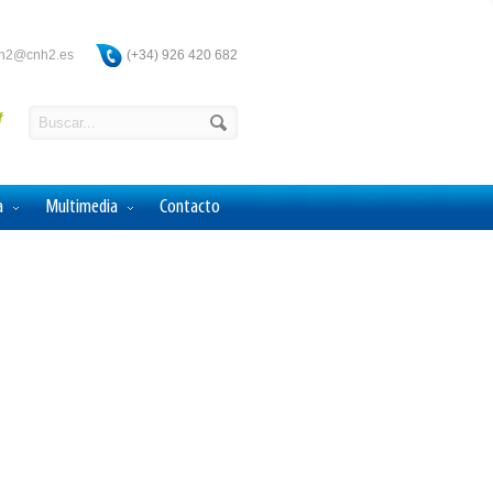
ah2@cnh2.es
(+34) 926 420 682
a
Multimedia
Contacto