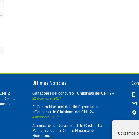
Últimas Noticias
Con
i-CNH2
Ganadores del concurso «Christmas del CNH2»
 la Ciencia
22 diciembre, 2017
conomía,
El Centro Nacional del Hidrógeno lanza el
«Concurso de Christmas del CNH2»
4 diciembre, 2017
Alumnos de la Universidad de Castilla-La
Mancha visitan el Centro Nacional del
Utilizamos c
Hidrógeno