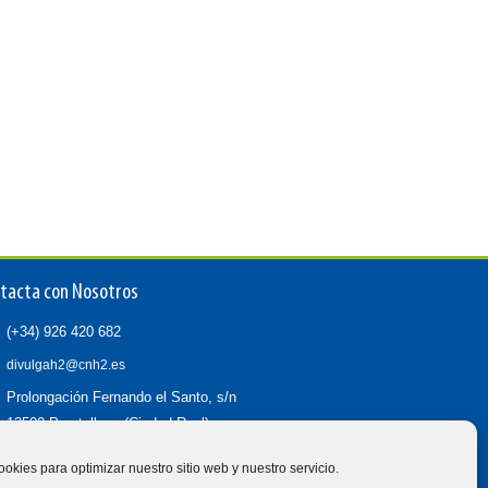
tacta con Nosotros
(+34) 926 420 682
divulgah2@cnh2.es
Prolongación Fernando el Santo, s/n
13500 Puertollano (Ciudad Real)
ookies para optimizar nuestro sitio web y nuestro servicio.