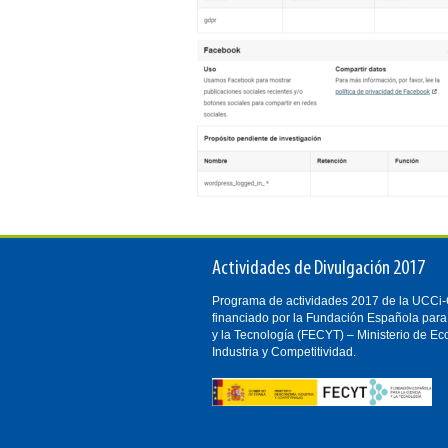
Actividades de Divulgación 2017
Programa de actividades 2017 de la UCC
financiado por la Fundación Española para
y la Tecnología (FECYT) – Ministerio de E
Industria y Competitividad.