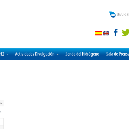
divulg
aH2
Actividades Divulgación
Senda del Hidrógeno
Sala de Prens