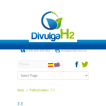
(+34) 926 420 682
divulgah2@cnh2.es
Inicio >
PoliticaCookies
7-1
7-1