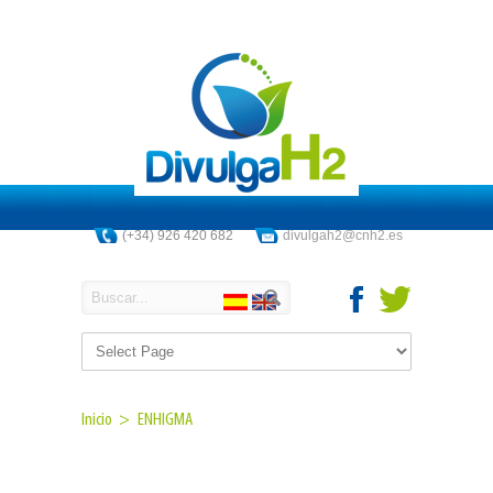
(+34) 926 420 682
divulgah2@cnh2.es
Inicio >
ENHIGMA