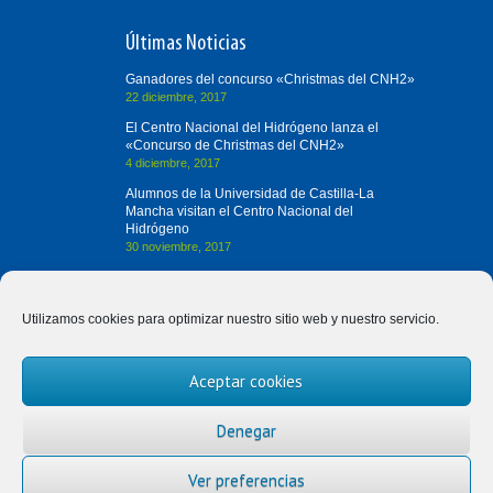
Últimas Noticias
Ganadores del concurso «Christmas del CNH2»
22 diciembre, 2017
El Centro Nacional del Hidrógeno lanza el
«Concurso de Christmas del CNH2»
4 diciembre, 2017
Alumnos de la Universidad de Castilla-La
Mancha visitan el Centro Nacional del
Hidrógeno
30 noviembre, 2017
Contacta con Nosotros
Utilizamos cookies para optimizar nuestro sitio web y nuestro servicio.
(+34) 926 420 682
Aceptar cookies
divulgah2@cnh2.es
Prolongación Fernando el Santo, s/n
Denegar
13500 Puertollano (Ciudad Real)
Ver preferencias