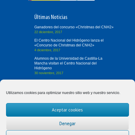
Últimas Noticias
Ganadores del concurso «Christmas del CNH2»
22 diciembre, 2017
El Centro Nacional del Hidrógeno lanza el
«Concurso de Christmas del CNH2»
4 diciembre, 2017
Alumnos de la Universidad de Castilla-La
Mancha visitan el Centro Nacional del
Hidrógeno
30 noviembre, 2017
Contacta con Nosotros
Utilizamos cookies para optimizar nuestro sitio web y nuestro servicio.
(+34) 926 420 682
Aceptar cookies
divulgah2@cnh2.es
Prolongación Fernando el Santo, s/n
Denegar
13500 Puertollano (Ciudad Real)