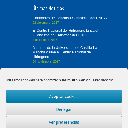
Últimas Noticias
Ganadores del concurso «Christmas del CNH2»
22 diciembre, 2017
El Centro Nacional del Hidrógeno lanza el
«Concurso de Christmas del CNH2»
4 diciembre, 2017
Alumnos de la Universidad de Castilla-La
Mancha visitan el Centro Nacional del
Hidrógeno
30 noviembre, 2017
Contacta con Nosotros
Utilizamos cookies para optimizar nuestro sitio web y nuestro servicio.
(+34) 926 420 682
Aceptar cookies
divulgah2@cnh2.es
Prolongación Fernando el Santo, s/n
Denegar
13500 Puertollano (Ciudad Real)
Ver preferencias