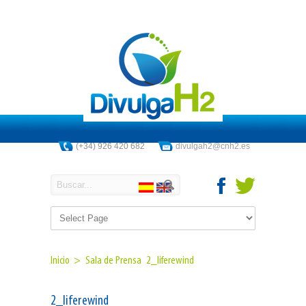
(+34) 926 420 682
divulgah2@cnh2.es
Inicio >
Sala de Prensa
2_liferewind
2_liferewind