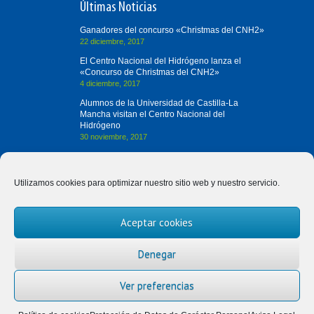
Últimas Noticias
Ganadores del concurso «Christmas del CNH2»
22 diciembre, 2017
El Centro Nacional del Hidrógeno lanza el
«Concurso de Christmas del CNH2»
4 diciembre, 2017
Alumnos de la Universidad de Castilla-La
Mancha visitan el Centro Nacional del
Hidrógeno
30 noviembre, 2017
Contacta con Nosotros
Utilizamos cookies para optimizar nuestro sitio web y nuestro servicio.
(+34) 926 420 682
Aceptar cookies
divulgah2@cnh2.es
Prolongación Fernando el Santo, s/n
Denegar
13500 Puertollano (Ciudad Real)
Ver preferencias