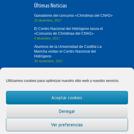
Últimas Noticias
Ganadores del concurso «Christmas del CNH2»
22 diciembre, 2017
El Centro Nacional del Hidrógeno lanza el
«Concurso de Christmas del CNH2»
4 diciembre, 2017
Alumnos de la Universidad de Castilla-La
Mancha visitan el Centro Nacional del
Hidrógeno
30 noviembre, 2017
Contacta con Nosotros
Utilizamos cookies para optimizar nuestro sitio web y nuestro servicio.
(+34) 926 420 682
Aceptar cookies
divulgah2@cnh2.es
Prolongación Fernando el Santo, s/n
Denegar
13500 Puertollano (Ciudad Real)
Ver preferencias