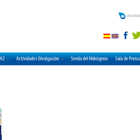
divulg
aH2
Actividades Divulgación
Senda del Hidrógeno
Sala de Prens