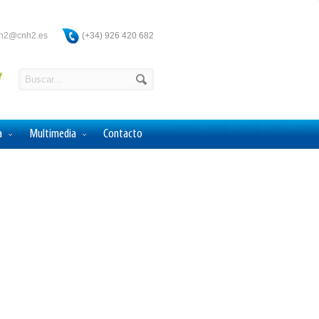
ah2@cnh2.es
(+34) 926 420 682
a
Multimedia
Contacto