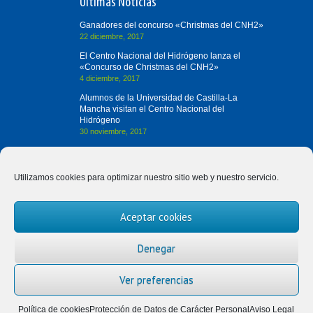
Últimas Noticias
Ganadores del concurso «Christmas del CNH2»
22 diciembre, 2017
El Centro Nacional del Hidrógeno lanza el
«Concurso de Christmas del CNH2»
4 diciembre, 2017
Alumnos de la Universidad de Castilla-La
Mancha visitan el Centro Nacional del
Hidrógeno
30 noviembre, 2017
Contacta con Nosotros
Utilizamos cookies para optimizar nuestro sitio web y nuestro servicio.
(+34) 926 420 682
Aceptar cookies
divulgah2@cnh2.es
Prolongación Fernando el Santo, s/n
Denegar
13500 Puertollano (Ciudad Real)
Ver preferencias
Política de cookies
Protección de Datos de Carácter Personal
Aviso Legal