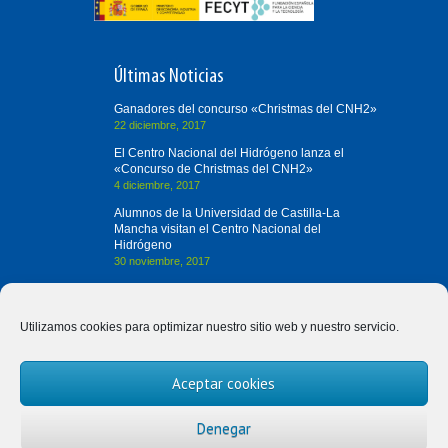
Últimas Noticias
Ganadores del concurso «Christmas del CNH2»
22 diciembre, 2017
El Centro Nacional del Hidrógeno lanza el
«Concurso de Christmas del CNH2»
4 diciembre, 2017
Alumnos de la Universidad de Castilla-La
Mancha visitan el Centro Nacional del
Hidrógeno
30 noviembre, 2017
Contacta con Nosotros
Utilizamos cookies para optimizar nuestro sitio web y nuestro servicio.
(+34) 926 420 682
Aceptar cookies
divulgah2@cnh2.es
Prolongación Fernando el Santo, s/n
Denegar
13500 Puertollano (Ciudad Real)