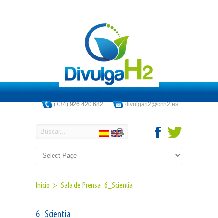
(+34) 926 420 682
divulgah2@cnh2.es
Inicio >
Sala de Prensa
6_Scientia
6_Scientia