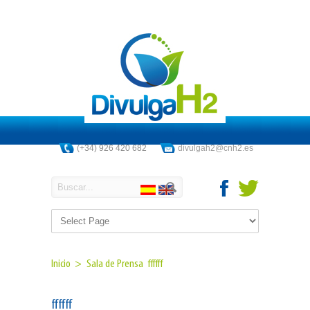
(+34) 926 420 682
divulgah2@cnh2.es
Inicio >
Sala de Prensa
ffffff
ffffff