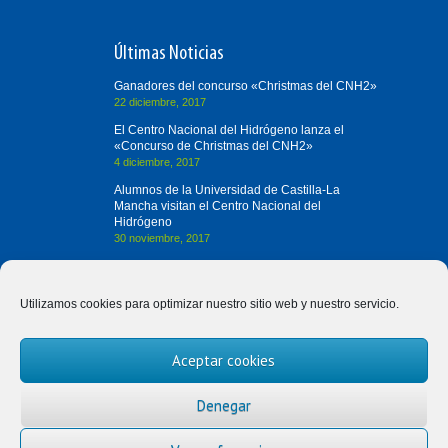
Últimas Noticias
Ganadores del concurso «Christmas del CNH2»
22 diciembre, 2017
El Centro Nacional del Hidrógeno lanza el
«Concurso de Christmas del CNH2»
4 diciembre, 2017
Alumnos de la Universidad de Castilla-La
Mancha visitan el Centro Nacional del
Hidrógeno
30 noviembre, 2017
Contacta con Nosotros
Utilizamos cookies para optimizar nuestro sitio web y nuestro servicio.
(+34) 926 420 682
Aceptar cookies
divulgah2@cnh2.es
Prolongación Fernando el Santo, s/n
Denegar
13500 Puertollano (Ciudad Real)