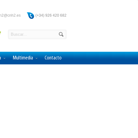
ah2@cnh2.es
(+34) 926 420 682
a
Multimedia
Contacto