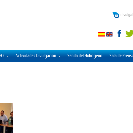
divulg
aH2
Actividades Divulgación
Senda del Hidrógeno
Sala de Prens