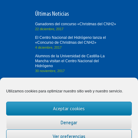
Últimas Noticias
Ganadores del concurso «Christmas del CNH2»
22 diciembre, 2017
El Centro Nacional del Hidrógeno lanza el
«Concurso de Christmas del CNH2»
4 diciembre, 2017
Alumnos de la Universidad de Castilla-La
Mancha visitan el Centro Nacional del
Hidrógeno
30 noviembre, 2017
Contacta con Nosotros
Utilizamos cookies para optimizar nuestro sitio web y nuestro servicio.
(+34) 926 420 682
Aceptar cookies
divulgah2@cnh2.es
Prolongación Fernando el Santo, s/n
Denegar
13500 Puertollano (Ciudad Real)
Ver preferencias