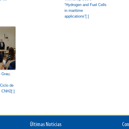
“Hydrogen and Fuel Cells
in maritime
applications”[:]
o Grau,
 Ciclo de
l CNH2[:]
Últimas Noticias
Con