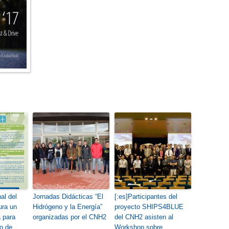
al del
Jornadas Didácticas “El
[:es]Participantes del
ura un
Hidrógeno y la Energía”
proyecto SHIPS4BLUE
 para
organizadas por el CNH2
del CNH2 asisten al
co de
Workshop sobre