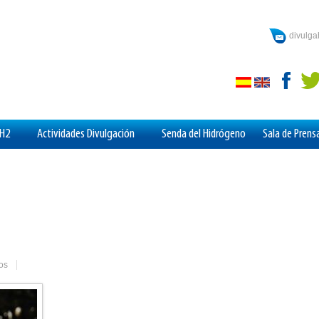
divulg
aH2
Actividades Divulgación
Senda del Hidrógeno
Sala de Prens
os