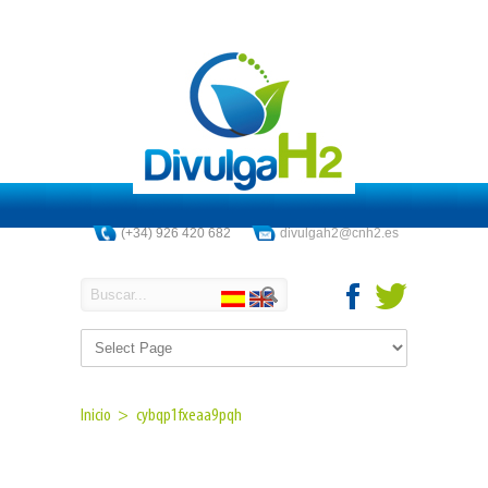
(+34) 926 420 682
divulgah2@cnh2.es
Inicio >
cybqp1fxeaa9pqh