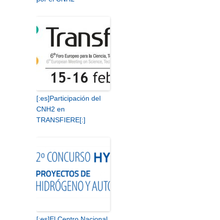
[:es]Participación del
CNH2 en
TRANSFIERE[:]
[:es]El Centro Nacional