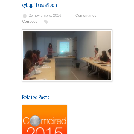
cybqp1fxeaa9pqh
25 noviembre, 2016
Comentarios
Cerrados
Related Posts