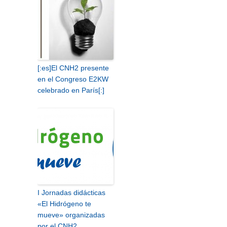
[:es]El CNH2 presente
en el Congreso E2KW
celebrado en París[:]
I Jornadas didácticas
«El Hidrógeno te
mueve» organizadas
por el CNH2