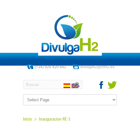
(+34) 926 420 682
divulgah2@cnh2.es
Inicio >
Inauguracion-RE-3