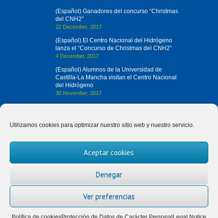
(Español) Ganadores del concurso “Christmas
del CNH2”
22 December, 2017
(Español) El Centro Nacional del Hidrógeno
lanza el “Concurso de Christmas del CNH2”
4 December, 2017
(Español) Alumnos de la Universidad de
Castilla-La Mancha visitan el Centro Nacional
del Hidrógeno
30 November, 2017
Contact us
Utilizamos cookies para optimizar nuestro sitio web y nuestro servicio.
(+34) 926 420 682
Aceptar cookies
divulgah2@cnh2.es
Prolongación Fernando el Santo, s/n
Denegar
13500 Puertollano (Ciudad Real)
Ver preferencias
Política de cookies
Protección de Datos de Carácter Personal
Legal Notice