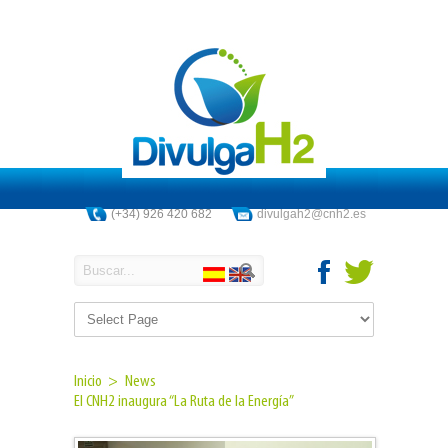
(+34) 926 420 682
divulgah2@cnh2.es
Inicio >
News
El CNH2 inaugura “La Ruta de la Energía”