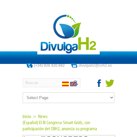
(+34) 926 420 682
divulgah2@cnh2.es
Inicio >
News
(Español) El III Congreso Smart Grids, con
participación del CNH2, anuncia su programa