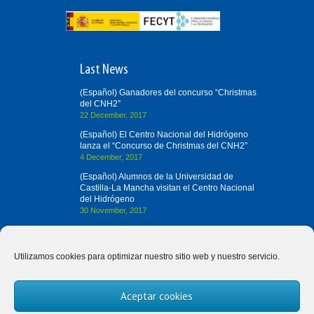
Last News
(Español) Ganadores del concurso “Christmas
del CNH2”
22 December, 2017
(Español) El Centro Nacional del Hidrógeno
lanza el “Concurso de Christmas del CNH2”
4 December, 2017
(Español) Alumnos de la Universidad de
Castilla-La Mancha visitan el Centro Nacional
del Hidrógeno
30 November, 2017
Contact us
Utilizamos cookies para optimizar nuestro sitio web y nuestro servicio.
(+34) 926 420 682
Aceptar cookies
divulgah2@cnh2.es