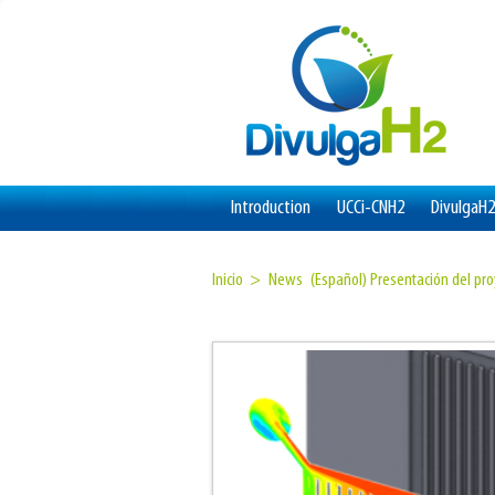
Introduction
UCCi-CNH2
DivulgaH2
Inicio >
News
(Español) Presentación del pr