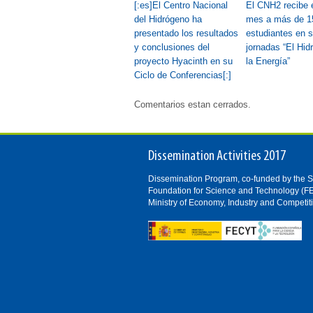
[:es]El Centro Nacional
El CNH2 recibe e
del Hidrógeno ha
mes a más de 1
presentado los resultados
estudiantes en 
y conclusiones del
jornadas “El Hid
proyecto Hyacinth en su
la Energía”
Ciclo de Conferencias[:]
Comentarios estan cerrados.
Dissemination Activities 2017
Dissemination Program, co-funded by the 
Foundation for Science and Technology (F
Ministry of Economy, Industry and Competit