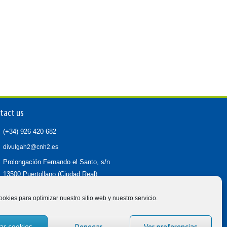
tact us
(+34) 926 420 682
divulgah2@cnh2.es
Prolongación Fernando el Santo, s/n
13500 Puertollano (Ciudad Real)
ookies para optimizar nuestro sitio web y nuestro servicio.
ar cookies
Denegar
Ver preferencias