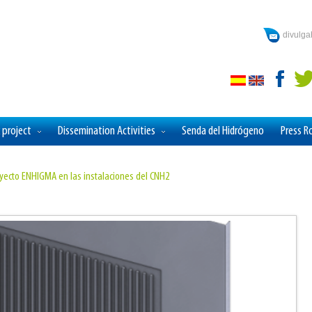
divulg
 project
Dissemination Activities
Senda del Hidrógeno
Press 
oyecto ENHIGMA en las instalaciones del CNH2