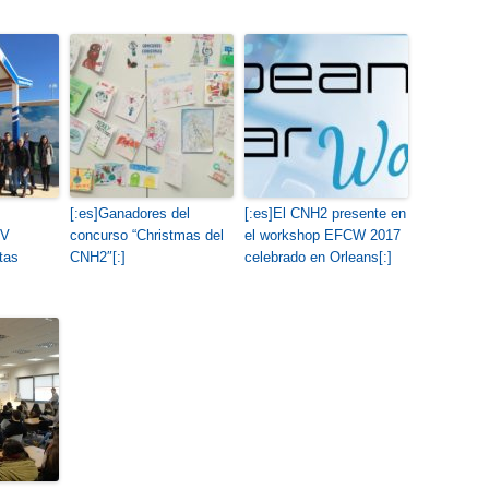
[:es]Ganadores del
[:es]El CNH2 presente en
IV
concurso “Christmas del
el workshop EFCW 2017
tas
CNH2″[:]
celebrado en Orleans[:]