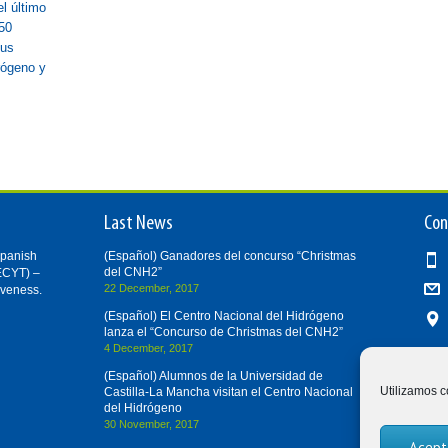
l último
50
sus
rógeno y
Last News
Con
Spanish
(Español) Ganadores del concurso “Christmas
del CNH2”
ECYT) –
22 December, 2017
iveness.
(Español) El Centro Nacional del Hidrógeno
lanza el “Concurso de Christmas del CNH2”
4 December, 2017
(Español) Alumnos de la Universidad de
Utilizamos c
Castilla-La Mancha visitan el Centro Nacional
del Hidrógeno
30 November, 2017
Acept