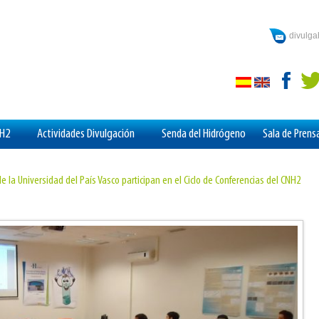
divulg
aH2
Actividades Divulgación
Senda del Hidrógeno
Sala de Prens
e la Universidad del País Vasco participan en el Ciclo de Conferencias del CNH2