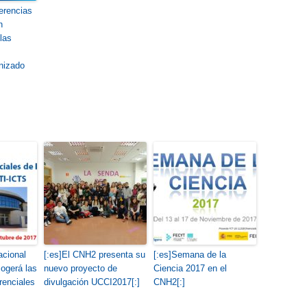
ferencias
n
las
nizado
acional
[:es]El CNH2 presenta su
[:es]Semana de la
ogerá las
nuevo proyecto de
Ciencia 2017 en el
renciales
divulgación UCCI2017[:]
CNH2[:]