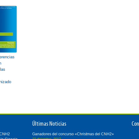
ferencias
n
las
nizado
Últimas Noticias
Con
i-CNH2
Ganadores del concurso «Christmas del CNH2»