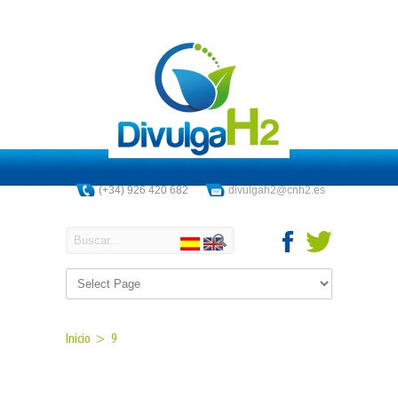
(+34) 926 420 682
divulgah2@cnh2.es
Inicio >
9