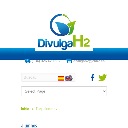
(+34) 926 420 682
divulgah2@cnh2.es
Inicio >
Tag: alumnos
alumnos