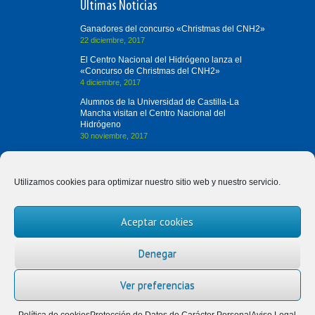
Últimas Noticias
Ganadores del concurso «Christmas del CNH2»
22 diciembre, 2017
El Centro Nacional del Hidrógeno lanza el
«Concurso de Christmas del CNH2»
4 diciembre, 2017
Alumnos de la Universidad de Castilla-La
Mancha visitan el Centro Nacional del
Hidrógeno
30 noviembre, 2017
Contacta con Nosotros
Utilizamos cookies para optimizar nuestro sitio web y nuestro servicio.
(+34) 926 420 682
Aceptar cookies
divulgah2@cnh2.es
Prolongación Fernando el Santo, s/n
Denegar
13500 Puertollano (Ciudad Real)
Ver preferencias