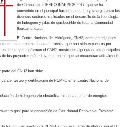
de Combustible, IBERCONAPPICE 2017, que se ha
convertido en el principal foro de encuentro y sinergia entre los
diversos sectores implicados en el desarrollo de la tecnología
de hidrógeno y pilas de combustible de toda la Comunidad
Iberoamericana.
El Centro Nacional del Hidrógeno, CNH2, como en ediciones
entando una amplia variedad de trabajos que han sido expuestos por
tes unidades que conforman el CNH2, mostrando algunas de las principales
os de los proyectos más relevantes en los que se encuentran actualmente
r parte del CNH2 han sido:
para el testeo y certificación de PEMFC en el Centro Nacional del
cción de hidrógeno vía electrólisis alcalina a partir de energías
“Power-to-gas” para la generación de Gas Natural Renovable: Proyecto
 de Nafion/C en electrodos PEMFCs con baja carga de platino, por el Dr.