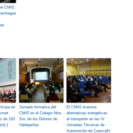
del CNH2
openhague
bre
ticipa en
Jornada formativa del
El CNH2 muestra
Smart
CNH2 en el Colegio Ntra.
alternativas energéticas
ás de 150
Sra. de los Dolores de
al transporte en las IV
or[:]
Valdepeñas
Jornadas Técnicas de
Automoción de Cuenca
El