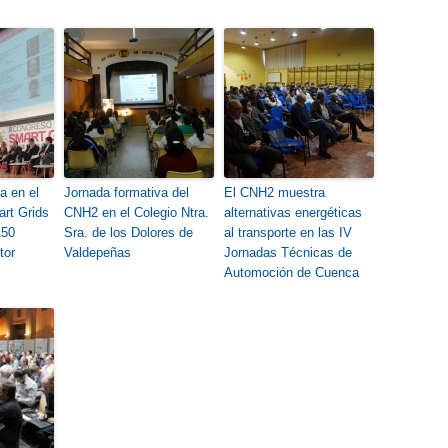
a en el
Jornada formativa del
El CNH2 muestra
art Grids
CNH2 en el Colegio Ntra.
alternativas energéticas
150
Sra. de los Dolores de
al transporte en las IV
tor
Valdepeñas
Jornadas Técnicas de
Automoción de Cuenca