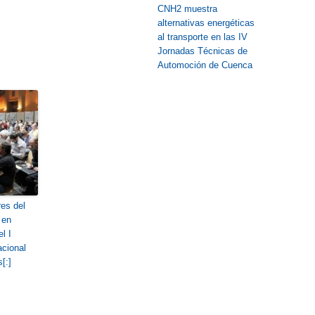
CNH2 muestra
alternativas energéticas
al transporte en las IV
Jornadas Técnicas de
Automoción de Cuenca
res del
 en
l I
acional
[:]