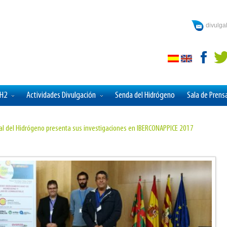
divulg
aH2
Actividades Divulgación
Senda del Hidrógeno
Sala de Prens
nal del Hidrógeno presenta sus investigaciones en IBERCONAPPICE 2017