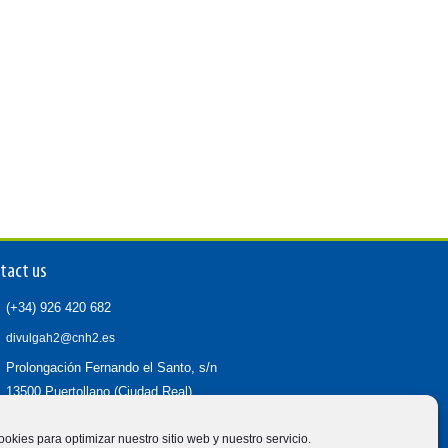
tact us
(+34) 926 420 682
divulgah2@cnh2.es
Prolongación Fernando el Santo, s/n
13500 Puertollano (Ciudad Real)
ookies para optimizar nuestro sitio web y nuestro servicio.