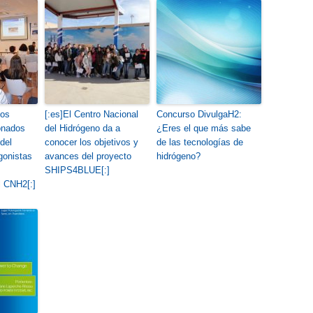
tos
[:es]El Centro Nacional
Concurso DivulgaH2:
onados
del Hidrógeno da a
¿Eres el que más sabe
del
conocer los objetivos y
de las tecnologías de
gonistas
avances del proyecto
hidrógeno?
SHIPS4BLUE[:]
l CNH2[:]