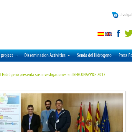
divulg
 project
Dissemination Activities
Senda del Hidrógeno
Press 
del Hidrógeno presenta sus investigaciones en IBERCONAPPICE 2017