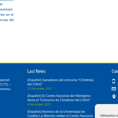
er
esentará
nes en el
ncias del
Last News
Con
Spanish
(Español) Ganadores del concurso “Christmas
del CNH2”
ECYT) –
22 December, 2017
iveness.
(Español) El Centro Nacional del Hidrógeno
lanza el “Concurso de Christmas del CNH2”
4 December, 2017
(Español) Alumnos de la Universidad de
Utilizamos c
Castilla-La Mancha visitan el Centro Nacional