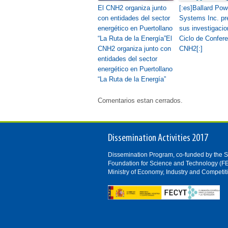
El CNH2 organiza junto
[:es]Ballard Pow
con entidades del sector
Systems Inc. pr
energético en Puertollano
sus investigacio
“La Ruta de la Energía”
El
Ciclo de Confere
CNH2 organiza junto con
CNH2[:]
entidades del sector
energético en Puertollano
“La Ruta de la Energía”
Comentarios estan cerrados.
Dissemination Activities 2017
Dissemination Program, co-funded by the 
Foundation for Science and Technology (F
Ministry of Economy, Industry and Competit