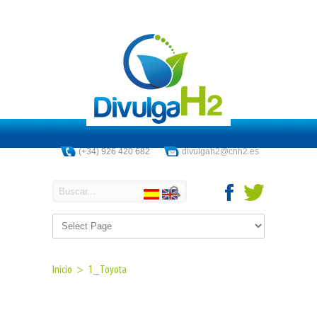
(+34) 926 420 682
divulgah2@cnh2.es
Inicio >
1_Toyota